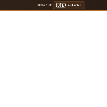
🇩🇪
Deutsch
SPRACHE
▼