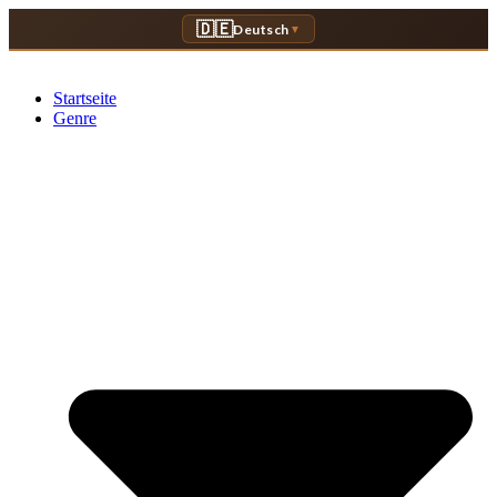
Zum
🇩🇪
Deutsch
▼
Inhalt
springen
Startseite
Genre