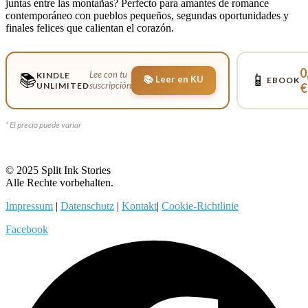
juntas entre las montañas? Perfecto para amantes de romance
contemporáneo con pueblos pequeños, segundas oportunidades y
finales felices que calientan el corazón.
0
Lee con tu
KINDLE
📚
📱
📚 Leer en KU
EBOOK
suscripción
UNLIMITED
€
* El precio puede variar
© 2025 Split Ink Stories
Alle Rechte vorbehalten.
Impressum
|
Datenschutz
|
Kontakt
|
Cookie-Richtlinie
Facebook