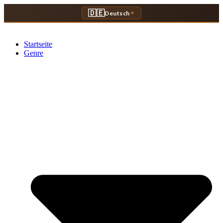
Zum
🇩🇪
Deutsch
▼
Inhalt
springen
Startseite
Genre