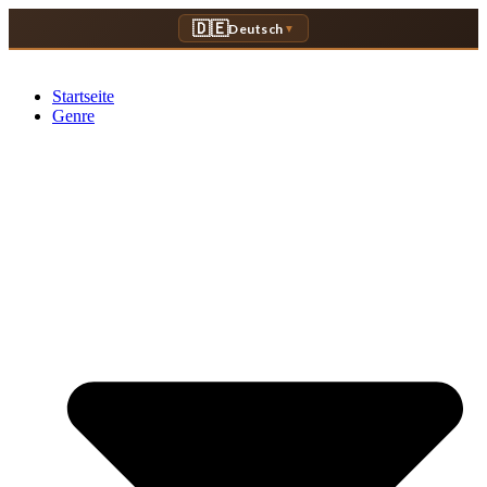
Zum
🇩🇪
Deutsch
▼
Inhalt
springen
Startseite
Genre