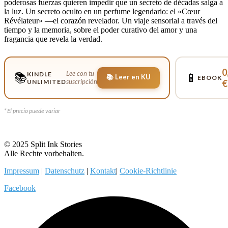
poderosas fuerzas quieren impedir que un secreto de décadas salga a
la luz. Un secreto oculto en un perfume legendario: el «Cœur
Révélateur» —el corazón revelador. Un viaje sensorial a través del
tiempo y la memoria, sobre el poder curativo del amor y una
fragancia que revela la verdad.
0
Lee con tu
KINDLE
📚
📱
📚 Leer en KU
EBOOK
suscripción
UNLIMITED
€
* El precio puede variar
© 2025 Split Ink Stories
Alle Rechte vorbehalten.
Impressum
|
Datenschutz
|
Kontakt
|
Cookie-Richtlinie
Facebook