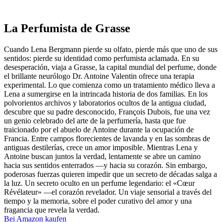
La Perfumista de Grasse
Cuando Lena Bergmann pierde su olfato, pierde más que uno de sus
sentidos: pierde su identidad como perfumista aclamada. En su
desesperación, viaja a Grasse, la capital mundial del perfume, donde
el brillante neurólogo Dr. Antoine Valentin ofrece una terapia
experimental. Lo que comienza como un tratamiento médico lleva a
Lena a sumergirse en la intrincada historia de dos familias. En los
polvorientos archivos y laboratorios ocultos de la antigua ciudad,
descubre que su padre desconocido, François Dubois, fue una vez
un genio celebrado del arte de la perfumería, hasta que fue
traicionado por el abuelo de Antoine durante la ocupación de
Francia. Entre campos florecientes de lavanda y en las sombras de
antiguas destilerías, crece un amor imposible. Mientras Lena y
Antoine buscan juntos la verdad, lentamente se abre un camino
hacia sus sentidos enterrados —y hacia su corazón. Sin embargo,
poderosas fuerzas quieren impedir que un secreto de décadas salga a
la luz. Un secreto oculto en un perfume legendario: el «Cœur
Révélateur» —el corazón revelador. Un viaje sensorial a través del
tiempo y la memoria, sobre el poder curativo del amor y una
fragancia que revela la verdad.
Bei Amazon kaufen