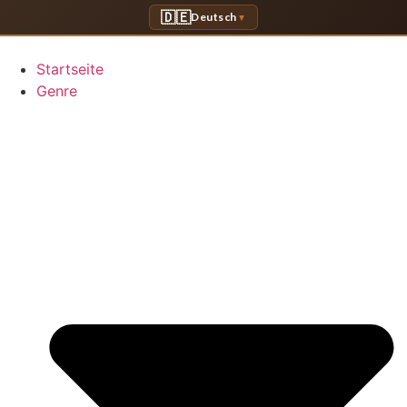
Zum
🇩🇪
Deutsch
▼
Inhalt
springen
Startseite
Genre