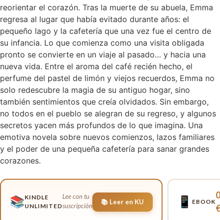
reorientar el corazón. Tras la muerte de su abuela, Emma
regresa al lugar que había evitado durante años: el
pequeño lago y la cafetería que una vez fue el centro de
su infancia. Lo que comienza como una visita obligada
pronto se convierte en un viaje al pasado… y hacia una
nueva vida. Entre el aroma del café recién hecho, el
perfume del pastel de limón y viejos recuerdos, Emma no
solo redescubre la magia de su antiguo hogar, sino
también sentimientos que creía olvidados. Sin embargo,
no todos en el pueblo se alegran de su regreso, y algunos
secretos yacen más profundos de lo que imagina. Una
emotiva novela sobre nuevos comienzos, lazos familiares
y el poder de una pequeña cafetería para sanar grandes
corazones.
0
Lee con tu
KINDLE
📚
📱
📚 Leer en KU
EBOOK
suscripción
UNLIMITED