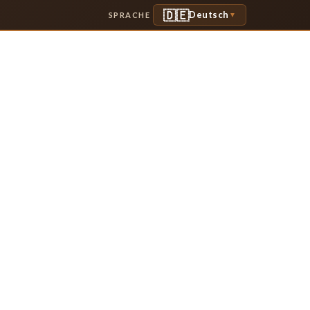
🇩🇪
Deutsch
SPRACHE
▼