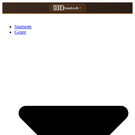
Zum
🇩🇪
Deutsch
▼
Inhalt
springen
Startseite
Genre